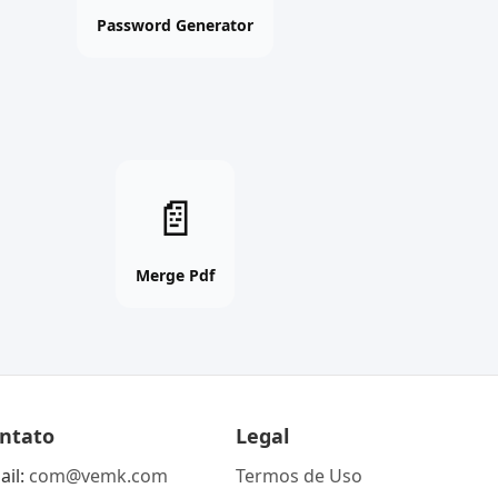
free
Password Generator
tool
Merge
📄
Pdf
online
free
Merge Pdf
tool
ntato
Legal
ail:
com@vemk.com
Termos de Uso