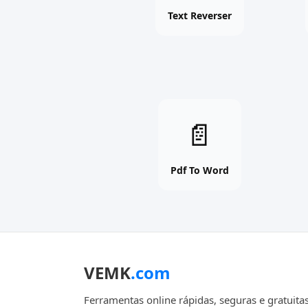
free
Text Reverser
tool
Pdf
📄
To
Word
online
Pdf To Word
free
tool
VEMK
.com
Ferramentas online rápidas, seguras e gratuitas p