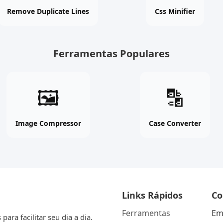
online
free
Remove Duplicate Lines
Css Minifier
free
tool
tool
Ferramentas Populares
Image
Case
🖼
🔡
Compressor
Converter
online
online
free
free
Image Compressor
Case Converter
tool
tool
Links Rápidos
Co
Ferramentas
Em
ara facilitar seu dia a dia.