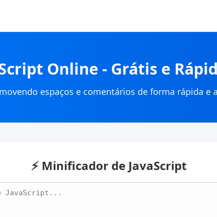
aScript Online - Grátis e Ráp
removendo espaços e comentários de forma rápida e a
⚡ Minificador de JavaScript