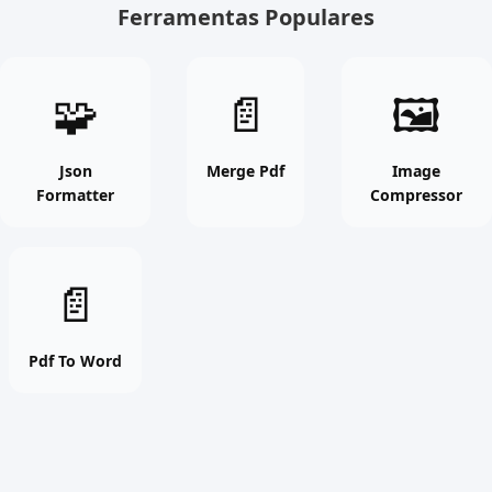
Ferramentas Populares
Json
Merge
Image
🧩
📄
🖼
Formatter
Pdf
Compres
online
online
online
free
free
free
Json
Merge Pdf
Image
Formatter
Compressor
tool
tool
tool
Pdf
📄
To
Word
online
Pdf To Word
free
tool