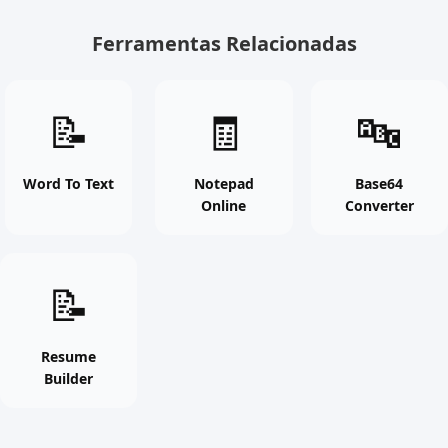
Ferramentas Relacionadas
Word
Notepad
Base64
📝
🧾
🔤
To
Online
Converte
Text
online
online
online
free
free
Word To Text
Notepad
Base64
Online
Converter
free
tool
tool
tool
Resume
📝
Builder
online
free
Resume
Builder
tool