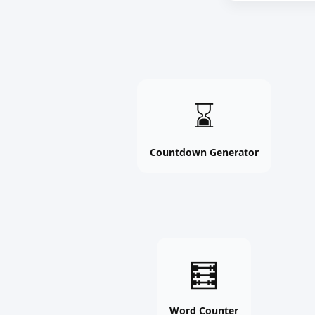
Countdown
⌛
Generator
online
free
Countdown Generator
tool
Word
🧮
Counter
online
free
Word Counter