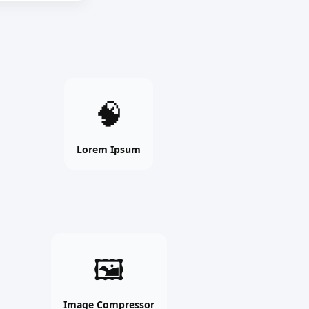
Lorem
🧠
Ipsum
online
free
Lorem Ipsum
tool
Image
🖼
Compressor
online
free
Image Compressor