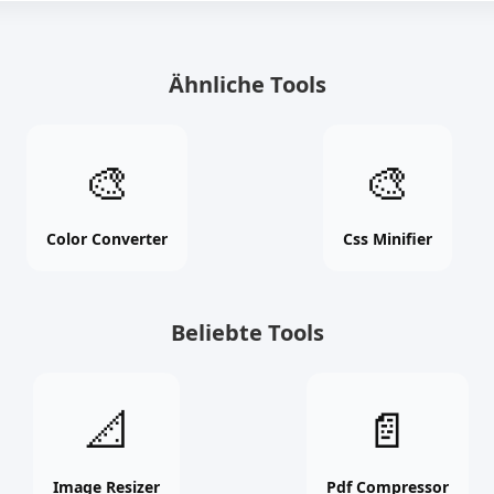
Ähnliche Tools
Color
Css
🎨
🎨
Converter
Minifier
online
online
free
free
Color Converter
Css Minifier
tool
tool
Beliebte Tools
Image
Pdf
📐
📄
Resizer
Compressor
online
online
free
free
Image Resizer
Pdf Compressor