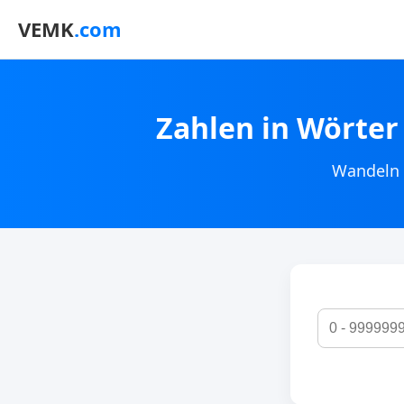
VEMK
.com
Zahlen in Wörte
Wandeln 