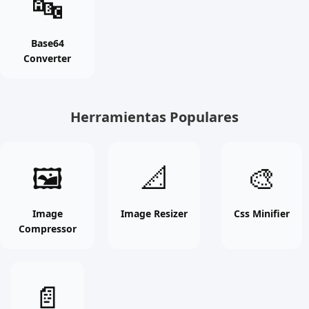
🔤
Converter
online
free
Base64
Converter
tool
Herramientas Populares
Image
Image
Css
🖼
📐
🎨
Compressor
Resizer
Minifier
online
online
online
free
free
free
Image
Image Resizer
Css Minifier
Compressor
tool
tool
tool
Merge
📄
Pdf