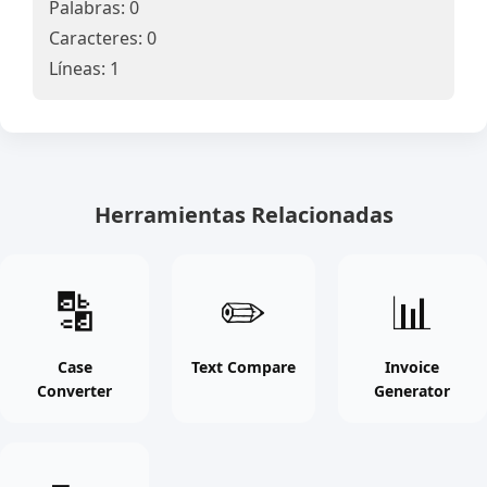
Palabras: 0
Caracteres: 0
Líneas: 1
Herramientas Relacionadas
Case
Text
Invoice
🔡
✏️
📊
Converter
Compare
Generat
online
online
online
free
free
free
Case
Text Compare
Invoice
Converter
Generator
tool
tool
tool
Base64