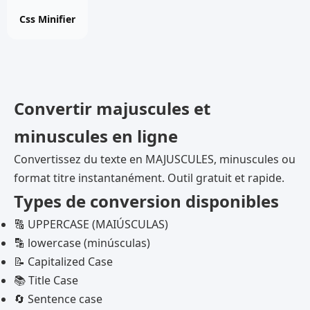
online
free
Css Minifier
tool
Convertir majuscules et
minuscules en ligne
Convertissez du texte en MAJUSCULES, minuscules ou
format titre instantanément. Outil gratuit et rapide.
Types de conversion disponibles
🔠 UPPERCASE (MAIÚSCULAS)
🔡 lowercase (minúsculas)
📝 Capitalized Case
📚 Title Case
🔄 Sentence case