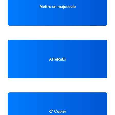
Mettre en majuscule
AlTeRnEr
📋 Copier