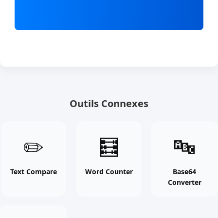
Outils Connexes
Text
Word
Base64
✏️
🧮
🔤
Compare
Counter
Converte
online
online
online
free
free
free
Text Compare
Word Counter
Base64
Converter
tool
tool
tool