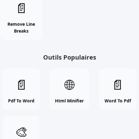
Remove
📄
Line
Breaks
online
Remove Line
Breaks
free
tool
Outils Populaires
Pdf
Html
Word
📄
🌐
📄
To
Minifier
To
Word
online
Pdf
online
free
online
Pdf To Word
Html Minifier
Word To Pdf
free
tool
free
tool
tool
Css
🎨
Minifier