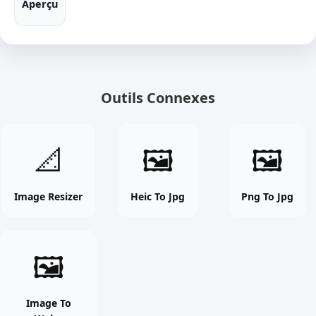
Aperçu
Outils Connexes
Image
Heic
Png
📐
🖼
🖼
Resizer
To
To
online
Jpg
Jpg
free
online
online
Image Resizer
Heic To Jpg
Png To Jpg
tool
free
free
tool
tool
Image
🖼
To
Webp
online
Image To