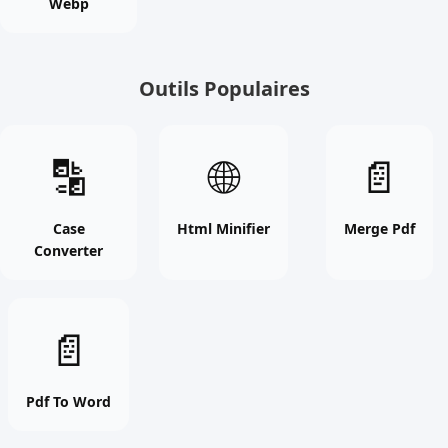
Webp
free
tool
Outils Populaires
Case
Html
Merge
🔡
🌐
📄
Converter
Minifier
Pdf
online
online
online
free
free
free
Case
Html Minifier
Merge Pdf
Converter
tool
tool
tool
Pdf
📄
To
Word
online
Pdf To Word
free