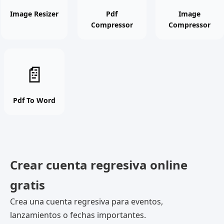
online
online
online
free
free
free
Image Resizer
Pdf
Image
Compressor
Compressor
tool
tool
tool
Pdf
📄
To
Word
online
Pdf To Word
free
tool
Crear cuenta regresiva online
gratis
Crea una cuenta regresiva para eventos,
lanzamientos o fechas importantes.