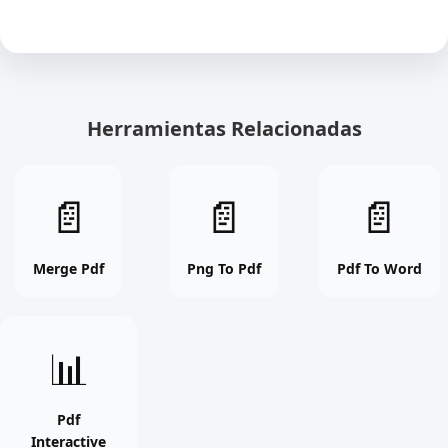
Herramientas Relacionadas
Merge
Png
Pdf
📄
📄
📄
Pdf
To
To
online
Pdf
Word
free
online
online
Merge Pdf
Png To Pdf
Pdf To Word
tool
free
free
tool
tool
Pdf
📊
Interactive
online
free
Pdf
Interactive
tool