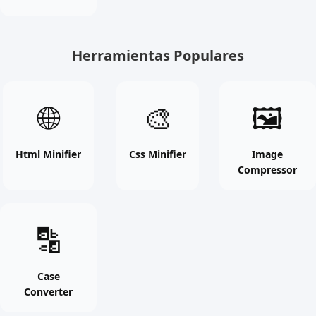
Herramientas Populares
Html
Css
Image
🌐
🎨
🖼
Minifier
Minifier
Compres
online
online
online
free
free
free
Html Minifier
Css Minifier
Image
Compressor
tool
tool
tool
Case
🔡
Converter
online
free
Case
Converter
tool