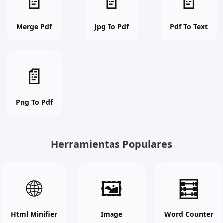
📄
📄
📄
Pdf
To
To
online
Pdf
Text
free
online
online
Merge Pdf
Jpg To Pdf
Pdf To Text
tool
free
free
tool
tool
Png
📄
To
Pdf
online
Png To Pdf
free
tool
Herramientas Populares
Html
Image
Word
🌐
🖼
🧮
Minifier
Compressor
Counter
online
online
online
free
free
free
Html Minifier
Image
Word Counter